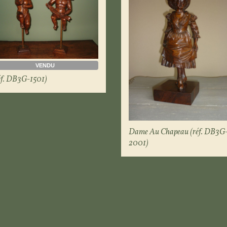
VENDU
éf. DB3G-1501)
Dame Au Chapeau (réf. DB3G
2001)