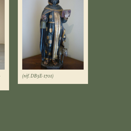
-
(réf. DB3E-1701)