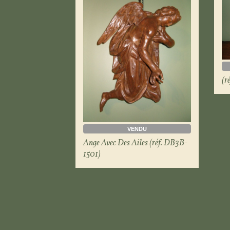
(r
VENDU
Ange Avec Des Ailes (réf. DB3B-
1501)